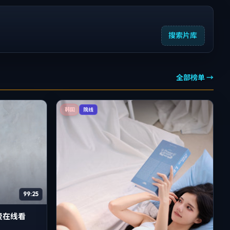
搜索片库
全部榜单 →
韩国
院线
99:25
费在线看