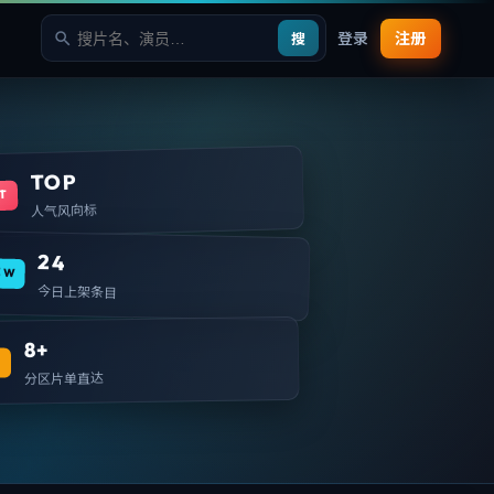
登录
注册
搜
TOP
T
人气风向标
24
EW
今日上架条目
8+
T
分区片单直达