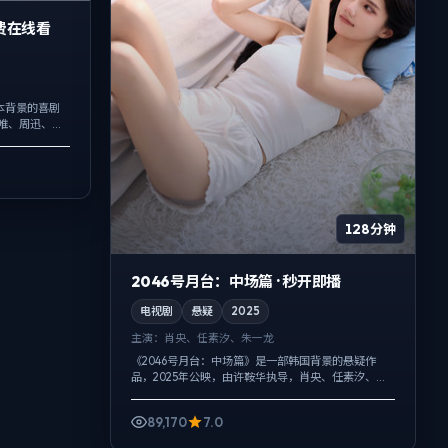
费在线看
本背景的喜剧
汤唯、周迅、肖
成一股绳，真
.
128分钟
2046号月台：中场篇 · 秒开即播
电视剧
悬疑
2025
主演：
肖央、任素汐、朱一龙
《2046号月台：中场篇》是一部韩国背景的悬疑作
品，2025年公映，由许鞍华执导，肖央、任素汐、朱
一龙等主演。用双线叙事把过去与现在拧成一股绳，
爱情线并不喧宾夺主，却成为推动主...
89,170
7.0