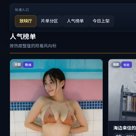
快捷入口
放映厅
片单分区
人气榜单
今日上架
人气榜单
按热度整理的观看风向标
法国
英国
院线
杜比
海边来信的沙