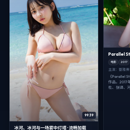
Parallel
电影
2017
主演：
蕾雅·
《Paralle
作品，201
杜、张译、河
99:39
冰河、冰河与一场雾中灯塔 · 流畅加载