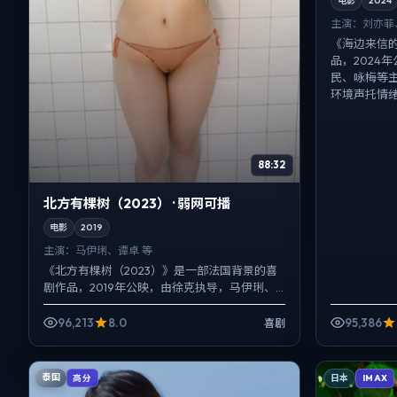
电影
2024
主演：
刘亦菲
《海边来信
品，2024
民、咏梅等
环境声托情绪
88:32
北方有棵树（2023） · 弱网可播
电影
2019
主演：
马伊琍、谭卓 等
《北方有棵树（2023）》是一部法国背景的喜
剧作品，2019年公映，由徐克执导，马伊琍、
谭卓、肖央等主演。用双线叙事把过去与现在
拧成一股绳，喜剧...
96,213
8.0
95,386
喜剧
泰国
高分
日本
IMAX