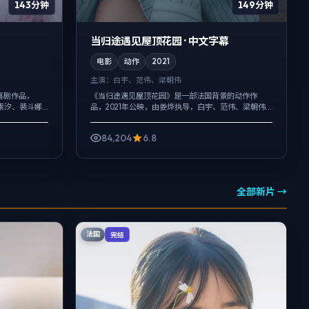
143分钟
149分钟
当归途遇见屋顶花园 · 中文字幕
电影
动作
2021
主演：
白宇、范伟、梁朝伟
喜剧作品，
《当归途遇见屋顶花园》是一部法国背景的动作作
素汐、裴斗娜
品，2021年公映，由娄烨执导，白宇、范伟、梁朝伟
境声托情绪，
等主演。在类型片框架里埋入作者式旁白与留白，喜
..
剧桥段服务于人物性格，笑点背后仍有隐...
84,204
6.8
全部新片 →
法国
完结