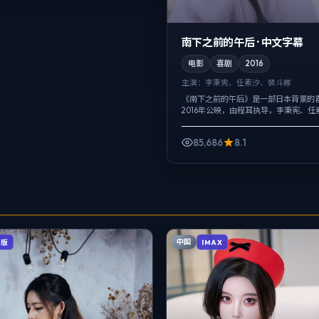
南下之前的午后 · 中文字幕
电影
喜剧
2016
主演：
李秉宪、任素汐、裴斗娜
《南下之前的午后》是一部日本背景的
2016年公映，由程耳执导，李秉宪、任
等主演。配乐克制，关键场面反而以环
动作戏服务于叙事节点，每场打斗都改变.
85,686
8.1
中国
辑版
IMAX