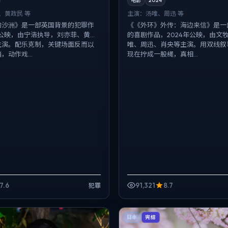
电影
2024
、黄政民 等
主演：
汤唯、周迅 等
的沙洲》是一部英国背景的犯罪作
《《外环》外传：海边来信》是一
年公映，由宁浩执导，刘亦菲、黄政
的喜剧作品，2024年公映，由文
主演。配乐克制，关键场面反而以
唯、周迅、肖央等主演。用双线叙
，动作戏...
现在拧成一股绳，真相...
7.6
91,321
8.7
犯罪
日本
完结