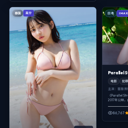
泰国
高分
日本
IMA
Parallel
电影
犯
主演：
蕾雅·
《Paralle
2017年公映
宇等主演。把
片，真相并非..
86,767