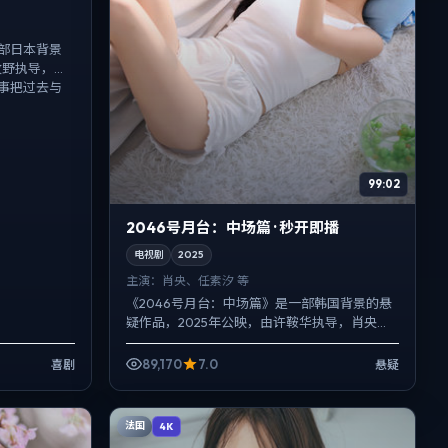
部日本背景
牧野执导，汤
事把过去与
99:02
2046号月台：中场篇 · 秒开即播
电视剧
2025
主演：
肖央、任素汐 等
《2046号月台：中场篇》是一部韩国背景的悬
疑作品，2025年公映，由许鞍华执导，肖央、
任素汐、朱一龙等主演。用双线叙事把过去与
现在拧成一股绳，...
89,170
7.0
喜剧
悬疑
法国
4K