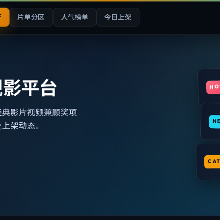
厅
片单分区
人气榜单
今日上架
观影平台
HO
经典影片视频兼顾奖项
N
复上架动态。
CA