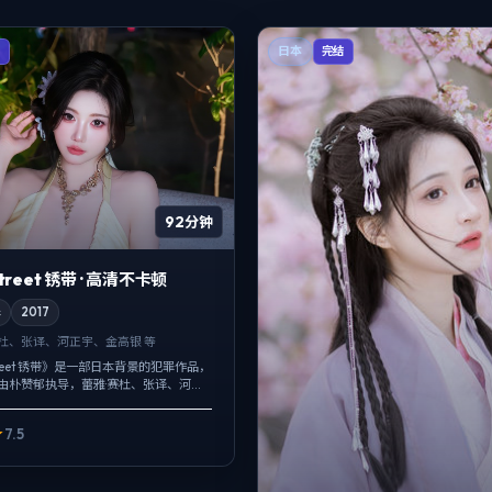
日本
X
完结
92分钟
 Street 锈带 · 高清不卡顿
罪
2017
赛杜、张译、河正宇、金高银 等
l Street 锈带》是一部日本背景的犯罪作品，
，由朴赞郁执导，蕾雅·赛杜、张译、河正
城市当作角色来写，夜景与雨声贯穿全
.
7.5