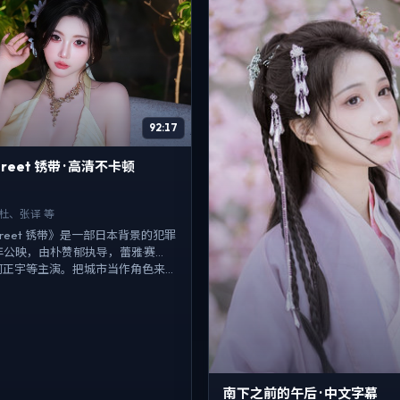
92:17
 Street 锈带 · 高清不卡顿
赛杜、张译 等
l Street 锈带》是一部日本背景的犯罪
7年公映，由朴赞郁执导，蕾雅·赛
正宇等主演。把城市当作角色来...
南下之前的午后 · 中文字幕