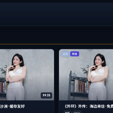
日本
完结
99:35
洲 · 缓存友好
《外环》外传：海边来信 · 免