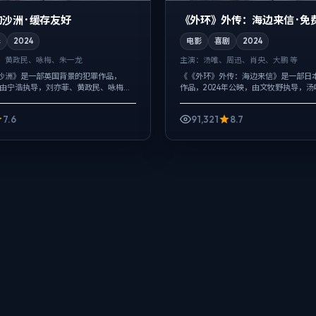
沙洲 · 缓存友好
《外环》外传：海边来信 · 免
罪
2024
电影
喜剧
2024
、黄政民、咏梅、朱一龙
主演：
汤唯、周迅、肖央、大鹏 等
沙洲》是一部英国背景的犯罪作品，
《《外环》外传：海边来信》是一部日
映，由宁浩执导，刘亦菲、黄政民、咏梅等
作品，2024年公映，由文牧野执导，
制，关键场面反而以环境声托情绪，动
央等主演。用双线叙事把过去与现在拧
节点，每场打斗都改变人...
相并非一次性抛出，而是在对话与物件..
7.6
91,321
8.7