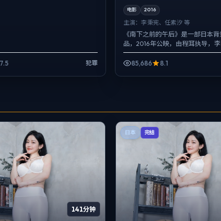
电影
2016
主演：
李秉宪、任素汐 等
《南下之前的午后》是一部日本背
品，2016年公映，由程耳执导，
汐、裴斗娜等主演。配乐克制，关
以环境声托情绪，动作...
7.5
85,686
8.1
犯罪
日本
完结
141分钟