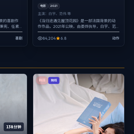
电影
2021
主演：
白宇、范伟 等
景的喜剧作
《当归途遇见屋顶花园》是一部法国背景的动
李秉宪、任素
作作品，2021年公映，由娄烨执导，白宇、范
键场面反而
伟、梁朝伟等主演。在类型片框架里埋入作者
式旁白与留白，喜剧桥...
84,204
6.8
喜剧
动作
韩国
院线
138分钟