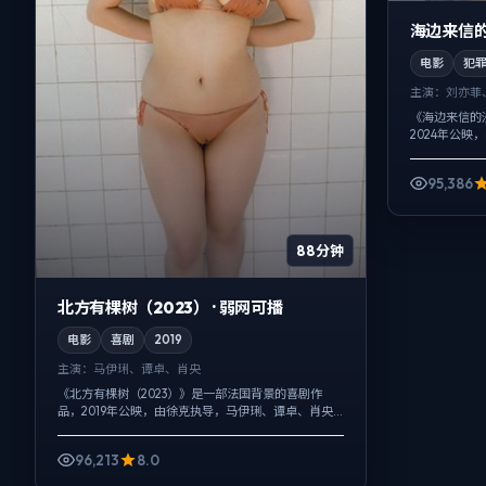
海边来信的
电影
犯
主演：
刘亦菲
《海边来信的
2024年公
主演。配乐克
作戏服务于叙事
95,386
88分钟
北方有棵树（2023） · 弱网可播
电影
喜剧
2019
主演：
马伊琍、谭卓、肖央
《北方有棵树（2023）》是一部法国背景的喜剧作
品，2019年公映，由徐克执导，马伊琍、谭卓、肖央
等主演。用双线叙事把过去与现在拧成一股绳，喜剧
桥段服务于人物性格，笑点背后仍有...
96,213
8.0