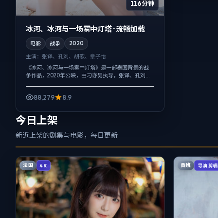
116分钟
冰河、冰河与一场雾中灯塔 · 流畅加载
电影
战争
2020
主演：
张译、孔刘、胡歌、章子怡
《冰河、冰河与一场雾中灯塔》是一部泰国背景的战
争作品，2020年公映，由刁亦男执导，张译、孔刘、
胡歌等主演。节奏先抑后扬，前半段铺陈日常，后半
段陡然收紧，冲突并非来自夸张奇观，...
88,279
8.9
今日上架
新近上架的剧集与电影，每日更新
法国
西班
4K
导演剪