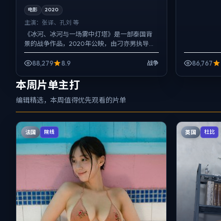
电影
2020
主演：
张译、孔刘 等
《冰河、冰河与一场雾中灯塔》是一部泰国背
景的战争作品，2020年公映，由刁亦男执导，
张译、孔刘、胡歌等主演。节奏先抑后扬，前
半段铺陈日常，后半段...
88,279
8.9
86,767
战争
本周片单主打
编辑精选，本周值得优先观看的片单
法国
英国
院线
杜比